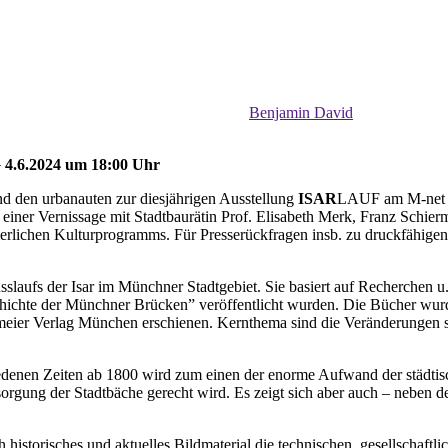
Benjamin David
 4.6.2024 um 18:00 Uhr
nd den urbanauten zur diesjährigen Ausstellung
ISAR
LAUF am M-net Ku
iner Vernissage mit Stadtbaurätin Prof. Elisabeth Merk, Franz Schier
rlichen Kulturprogramms. Für Presserückfragen insb. zu druckfähigen,
aufs der Isar im Münchner Stadtgebiet. Sie basiert auf Recherchen u.a
hichte der Münchner Brücken” veröffentlicht wurden. Die Bücher wu
ier Verlag München erschienen. Kernthema sind die Veränderungen so
edenen Zeiten ab 1800 wird zum einen der enorme Aufwand der städtisch
ung der Stadtbäche gerecht wird. Es zeigt sich aber auch – neben der 
historisches und aktuelles Bildmaterial die technischen, gesellschaftl