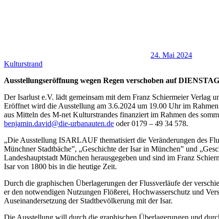
24. Mai 2024
Kulturstrand
Ausstellungseröffnung wegen Regen verschoben auf DIENSTAG
Der Isarlust e.V. lädt gemeinsam mit dem Franz Schiermeier Verlag u
Eröffnet wird die Ausstellung am 3.6.2024 um 19.00 Uhr im Rahmen e
aus Mitteln des M-net Kulturstrandes finanziert im Rahmen des somme
benjamin.david@die-urbanauten.de
oder 0179 – 49 34 578.
„Die Ausstellung ISARLAUF thematisiert die Veränderungen des Flussl
Münchner Stadtbäche”, „Geschichte der Isar in München” und „Gesc
Landeshauptstadt München herausgegeben und sind im Franz Schierme
Isar von 1800 bis in die heutige Zeit.
Durch die graphischen Überlagerungen der Flussverläufe der verschi
er den notwendigen Nutzungen Flößerei, Hochwasserschutz und Versorg
Auseinandersetzung der Stadtbevölkerung mit der Isar.
Die Ausstellung will durch die graphischen Überlagerungen und durch 