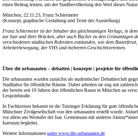
einen Beitrag leisten, um der Stadtbevölkerung den Wert dieses Natu
München, 22.11.23, Franz Schiermeier
(Konzept, graphische Gestaltung und Texte der Ausstellung)
Franz Schiermeier ist der Inhaber des gleichnamigen Verlags, in dem
zur Isar und ihrer Brücken, aber auch Bücher zu den Grünanlagen de
verschiedenen städtischen Referaten entstanden, wie dem Baurefera
Arbeiterbewegung, der VHS und mehreren Geschichtsvereinen.
Über die urbanauten – debatten | konzepte | projekte für öffent
Die urbanauten wurden zunächst als studentischer Debattierclub gegrün
Stadtlabor für öffentliche Räume. Dabei arbeiten sie eng mit zahlreic
der bereits seit 19 Jahren den öffentlichen Raum in München an versc
Leopoldstraße.
In Fachkreisen bekannt ist die Tutzinger Erklärung für gute öffentl
Münchner Zivilgesellschaft von den urbanauten erstellt wurde. Aktue
vor allem am Westufer der Isar. Gemeinsam mit anderen Akteur*innen 
Isarraum begleitet.
Weitere Informationen
unter www.die-urbanauten.de