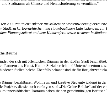
r- und Stadtraums als Chance und Herausforderung zu vermitteln.“
 seit 2003 zahlreiche Bücher zur Münchner Stadtentwicklung erschiene
r Stadt, zu kartographischen und städtebaulichen Entwicklungen, zur 
t, dem Planungsreferat und dem Kulturreferat sowie weiteren Institu
liche Räume
det, der sich mit öffentlichen Räumen in der großen Stadt beschäftigt. 
hen Partnern aus Kunst, Kultur, Sozialbereich und Unternehmertum zusam
hiedenen Stellen belebt. Ebenfalls bekannt sind sie für ihre jahrzehn
iche Räume, bezahlbaren Wohnraum und kreative Stadtentwicklung in de
lle Projekte, die sie noch verfolgen sind „Die Grüne Brücke“ auf der e
im innerstädtischen Isarraum haben sie den gemeinnützigen Isarlust e.