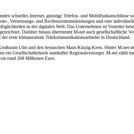
Kunden schnelles Internet, günstige Telefon- und Mobilfunkanschlüsse 
efonie-, Vernetzungs- und Rechenzentrumsleistungen und eine individuel
Möglichkeiten in der digitalen Welt. Das Unternehmen ist Vorreiter be
sgezeichnet. Darüber hinaus übernimmt M-net auch gesellschaftliche Ve
t der erste klimaneutrale Telekommunikationsanbieter in Deutschland.
 Großraum Ulm und den hessischen Main-Kinzig-Kreis. Hinter M-net s
 ein Gesellschafterkreis namhafter Regionalversorger. M-net zählt me
 von rund 268 Millionen Euro.