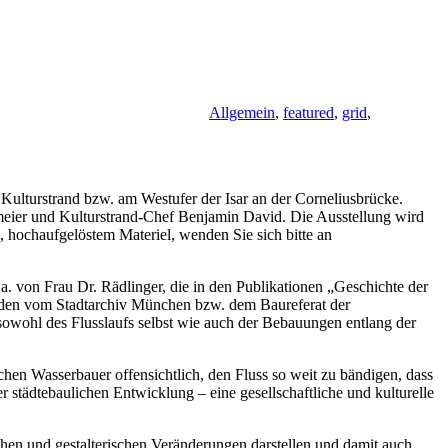
Allgemein
,
featured
,
grid
,
lturstrand bzw. am Westufer der Isar an der Corneliusbrücke.
meier und Kulturstrand-Chef Benjamin David. Die Ausstellung wird
 hochaufgelöstem Materiel, wenden Sie sich bitte an
. von Frau Dr. Rädlinger, die in den Publikationen „Geschichte der
rden vom Stadtarchiv München bzw. dem Baureferat der
wohl des Flusslaufs selbst wie auch der Bebauungen entlang der
en Wasserbauer offensichtlich, den Fluss so weit zu bändigen, dass
städtebaulichen Entwicklung – eine gesellschaftliche und kulturelle
ichen und gestalterischen Veränderungen darstellen und damit auch