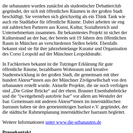
die urbanauten wurden zunächst als studentischer Debattierclub
gegründet, der sich mit öffentlichen Räumen in der großen Stadt
beschäftigt. Sie verstehen sich gleichzeitig als ein Think Tank wie
auch ein Stadtlabor für öffentliche Räume. Dabei arbeiten sie eng
mit zahlreichen Partnern aus Kunst, Kultur, Sozialbereich und
Unternehmertum zusammen. Ihr bekanntestes Projekt ist sicher der
Kulturstrand an der Isar, der bereits seit 19 Jahren den öffentlichen
Raum in München an verschiedenen Stellen belebt. Ebenfalls
bekannt sind sie für ihre jahrzehntelange Kuratur und Organisation
des Corso Leopold auf der Münchner Leopoldstraße.
In Fachkreisen bekannt ist die Tutzinger Erklärung für gute
öffentliche Räume, bezahlbaren Wohnraum und kreative
Stadtentwicklung in der großen Stadt, die gemeinsam mit über
hundert Akteur*innen aus der Münchner Zivilgesellschaft von den
urbanauten erstellt wurde. Aktuelle Projekte, die sie noch verfolgen
sind „Die Grüne Brücke“ auf der ehem. Brauner Eisenbahnbrücke
und die “(weitgehend) autofreie Isar” vor allem am Westufer der
Isar. Gemeinsam mit anderen Akteur*innen im innerstädtischen
Isarraum haben sie den gemeinnützigen Isarlust e.V. gegründet, der
die städtische Rahmenplanung innerstädtischer Isarraum begleitet.
Weitere Informationen
unter www.die-urbanauten.de
Pressekontakt