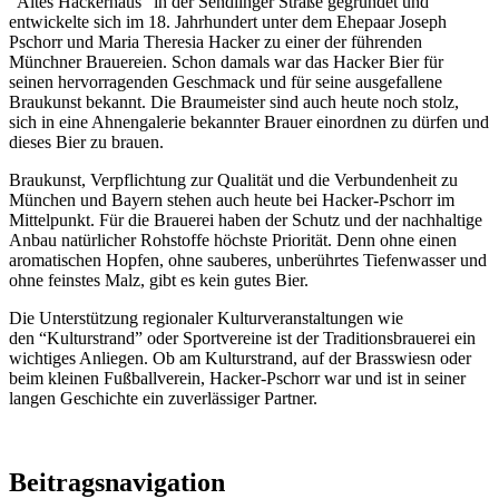
“Altes Hackerhaus” in der Sendlinger Straße gegründet und
entwickelte sich im 18. Jahrhundert unter dem Ehepaar Joseph
Pschorr und Maria Theresia Hacker zu einer der führenden
Münchner Brauereien. Schon damals war das Hacker Bier für
seinen hervorragenden Geschmack und für seine ausgefallene
Braukunst bekannt. Die Braumeister sind auch heute noch stolz,
sich in eine Ahnengalerie bekannter Brauer einordnen zu dürfen und
dieses Bier zu brauen.
Braukunst, Verpflichtung zur Qualität und die Verbundenheit zu
München und Bayern stehen auch heute bei Hacker-Pschorr im
Mittelpunkt. Für die Brauerei haben der Schutz und der nachhaltige
Anbau natürlicher Rohstoffe höchste Priorität. Denn ohne einen
aromatischen Hopfen, ohne sauberes, unberührtes Tiefenwasser und
ohne feinstes Malz, gibt es kein gutes Bier.
Die Unterstützung regionaler Kulturveranstaltungen wie
den “Kulturstrand” oder Sportvereine ist der Traditionsbrauerei ein
wichtiges Anliegen. Ob am Kulturstrand, auf der Brasswiesn oder
beim kleinen Fußballverein, Hacker-Pschorr war und ist in seiner
langen Geschichte ein zuverlässiger Partner.
Beitragsnavigation