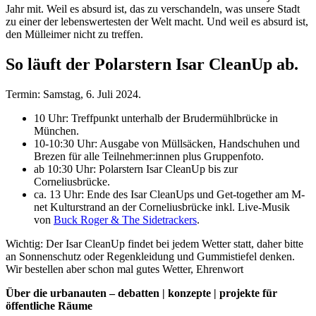
Jahr mit. Weil es absurd ist, das zu verschandeln, was unsere Stadt
zu einer der lebenswertesten der Welt macht. Und weil es absurd ist,
den Mülleimer nicht zu treffen.
So läuft der Polarstern Isar CleanUp ab.
Termin: Samstag, 6. Juli 2024.
10 Uhr: Treffpunkt unterhalb der Brudermühlbrücke in
München.
10-10:30 Uhr: Ausgabe von Müllsäcken, Handschuhen und
Brezen für alle Teilnehmer:innen plus Gruppenfoto.
ab 10:30 Uhr: Polarstern Isar CleanUp bis zur
Corneliusbrücke.
ca. 13 Uhr: Ende des Isar CleanUps und Get-together am M-
net Kulturstrand an der Corneliusbrücke inkl. Live-Musik
von
Buck Roger & The Sidetrackers
.
Wichtig: Der Isar CleanUp findet bei jedem Wetter statt, daher bitte
an Sonnenschutz oder Regenkleidung und Gummistiefel denken.
Wir bestellen aber schon mal gutes Wetter, Ehrenwort
Über die urbanauten – debatten | konzepte | projekte für
öffentliche Räume