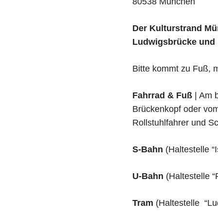
80538 München
Der Kulturstrand Mü
Ludwigsbrücke und ha
Bitte kommt zu Fuß, m
Fahrrad & Fuß
| Am 
Brückenkopf oder vo
Rollstuhlfahrer und S
S-Bahn
(Haltestelle “
U-Bahn
(Haltestelle 
Tram
(Haltestelle “L