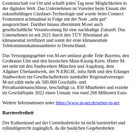
Gemeinschaft vor Ort und schafft jeden Tag neue Möglichkeiten in
der digitalen Welt. Das Unternehmen ist Vorreiter beim Einsatz der
zukunftsfähigen Glasfaser-Technologie und wurde beim Connect
Festnetztest achtmalmal in Folge mit der Note „sehr gut“
ausgezeichnet. Darüber hinaus übernimmt M-net auch
gesellschaftliche Verantwortung für eine nachhaltige Zukunft: Das
Unternehmen ist seit 2021 durch den TÜV Rheinland als
klimaneutral zertifiziert und somit der erste klimaneutrale
Telekommunikationsanbieter in Deutschland.
Das Versorgungsgebiet von M-net umfasst große Teile Bayerns, den
Großraum Ulm und den hessischen Main-Kinzig-Kreis. Hinter M-
net steht mit den Stadtwerken München und Augsburg, dem
Allgäuer Überlandwerk, der N-ERGIE, infra fürth und den Erlanger
Stadtwerken ein Gesellschafterkreis namhafter Regionalversorger.
M-net zählt mehr als 500.000 Geschäfts- und
Privatkundenanschlüsse, beschäftigt ca. 850 Mitarbeiter und erzielte
im Geschäftsjahr 2022 einen Umsatz von rund 268 Millionen Euro.
Weitere Informationen unter
https://www.m-net.de/ueber-m-net
Barrierefreiheit
Der Kulturstrand auf der Corneliusbrücke ist nicht barrierefrei und
rollstuhlgerecht zugänglich, da die baulichen Gegebenheiten