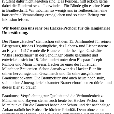
(Stufen) dafür nicht gegeben sind. Das Personal hilft jedoch gerne
dabei die Hindernisse zu überwinden. Für Blinde gibt es eine Karte
in Brailleschrift. Wir möchten so wenigstens in Teilbereichen eine
barrierefreie Veranstaltung ermöglichen und so einen Beitrag zur
Inklusion leisten.
Wir bedanken uns sehr bei Hacker-Pschorr für die langjährige
Unterstützung.
Der Name „Hacker“ steht schon seit dem 15. Jahrhundert für reinen
Biergenuss, für das Ursprüngliche, das Lebens- und Liebenswerte
an Bayern. 1417 wurde die Brauerei in der heutigen Gaststätte
“Altes Hackerhaus” in der Sendlinger Straße gegründet und
entwickelte sich im 18. Jahrhundert unter dem Ehepaar Joseph
Pschorr und Maria Theresia Hacker zu einer der führenden
Münchner Brauereien. Schon damals war das Hacker Bier für
seinen hervorragenden Geschmack und für seine ausgefallene
Braukunst bekannt. Die Braumeister sind auch heute noch stolz,
sich in eine Ahnengalerie bekannter Brauer einordnen zu dürfen und
dieses Bier zu brauen.
Braukunst, Verpflichtung zur Qualität und die Verbundenheit zu
München und Bayern stehen auch heute bei Hacker-Pschorr im
Mittelpunkt. Für die Brauerei haben der Schutz und der nachhaltige
Anbau natürlicher Rohstoffe höchste Priorität. Denn ohne einen