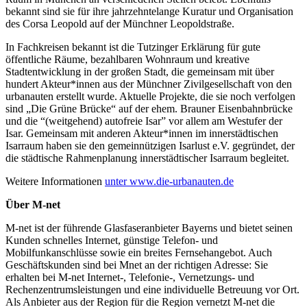
bekannt sind sie für ihre jahrzehntelange Kuratur und Organisation
des Corsa Leopold auf der Münchner Leopoldstraße.
In Fachkreisen bekannt ist die Tutzinger Erklärung für gute
öffentliche Räume, bezahlbaren Wohnraum und kreative
Stadtentwicklung in der großen Stadt, die gemeinsam mit über
hundert Akteur*innen aus der Münchner Zivilgesellschaft von den
urbanauten erstellt wurde. Aktuelle Projekte, die sie noch verfolgen
sind „Die Grüne Brücke“ auf der ehem. Brauner Eisenbahnbrücke
und die “(weitgehend) autofreie Isar” vor allem am Westufer der
Isar. Gemeinsam mit anderen Akteur*innen im innerstädtischen
Isarraum haben sie den gemeinnützigen Isarlust e.V. gegründet, der
die städtische Rahmenplanung innerstädtischer Isarraum begleitet.
Weitere Informationen
unter www.die-urbanauten.de
Über M-net
M-net ist der führende Glasfaseranbieter Bayerns und bietet seinen
Kunden schnelles Internet, günstige Telefon- und
Mobilfunkanschlüsse sowie ein breites Fernsehangebot. Auch
Geschäftskunden sind bei Mnet an der richtigen Adresse: Sie
erhalten bei M-net Internet-, Telefonie-, Vernetzungs- und
Rechenzentrumsleistungen und eine individuelle Betreuung vor Ort.
Als Anbieter aus der Region für die Region vernetzt M-net die