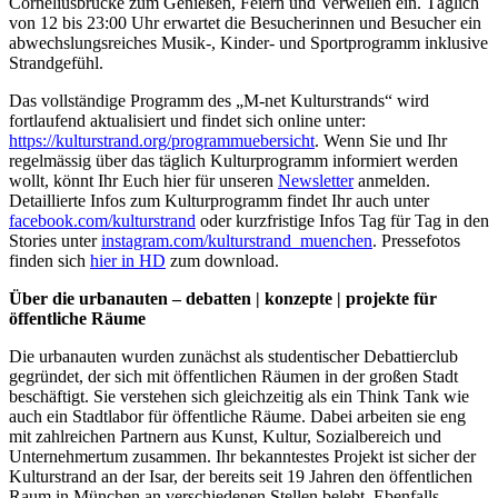
Corneliusbrücke zum Genießen, Feiern und Verweilen ein. Täglich
von 12 bis 23:00 Uhr erwartet die Besucherinnen und Besucher ein
abwechslungsreiches Musik-, Kinder- und Sportprogramm inklusive
Strandgefühl.
Das vollständige Programm des „M-net Kulturstrands“ wird
fortlaufend aktualisiert und findet sich online unter:
https://kulturstrand.org/programmuebersicht
. Wenn Sie und Ihr
regelmässig über das täglich Kulturprogramm informiert werden
wollt, könnt Ihr Euch hier für unseren
Newsletter
anmelden.
Detaillierte Infos zum Kulturprogramm findet Ihr auch unter
facebook.com/kulturstrand
oder kurzfristige Infos Tag für Tag in den
Stories unter
instagram.com/kulturstrand_muenchen
. Pressefotos
finden sich
hier in HD
zum download.
Über die urbanauten – debatten | konzepte | projekte für
öffentliche Räume
Die urbanauten wurden zunächst als studentischer Debattierclub
gegründet, der sich mit öffentlichen Räumen in der großen Stadt
beschäftigt. Sie verstehen sich gleichzeitig als ein Think Tank wie
auch ein Stadtlabor für öffentliche Räume. Dabei arbeiten sie eng
mit zahlreichen Partnern aus Kunst, Kultur, Sozialbereich und
Unternehmertum zusammen. Ihr bekanntestes Projekt ist sicher der
Kulturstrand an der Isar, der bereits seit 19 Jahren den öffentlichen
Raum in München an verschiedenen Stellen belebt. Ebenfalls