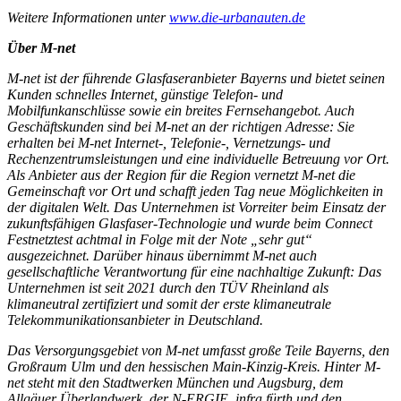
Weitere Informationen unter
www.die-urbanauten.de
Über M-net
M-net ist der führende Glasfaseranbieter Bayerns und bietet seinen
Kunden schnelles Internet, günstige Telefon- und
Mobilfunkanschlüsse sowie ein breites Fernsehangebot. Auch
Geschäftskunden sind bei M-net an der richtigen Adresse: Sie
erhalten bei M-net Internet-, Telefonie-, Vernetzungs- und
Rechenzentrumsleistungen und eine individuelle Betreuung vor Ort.
Als Anbieter aus der Region für die Region vernetzt M-net die
Gemeinschaft vor Ort und schafft jeden Tag neue Möglichkeiten in
der digitalen Welt. Das Unternehmen ist Vorreiter beim Einsatz der
zukunftsfähigen Glasfaser-Technologie und wurde beim Connect
Festnetztest achtmal in Folge mit der Note „sehr gut“
ausgezeichnet. Darüber hinaus übernimmt M-net auch
gesellschaftliche Verantwortung für eine nachhaltige Zukunft: Das
Unternehmen ist seit 2021 durch den TÜV Rheinland als
klimaneutral zertifiziert und somit der erste klimaneutrale
Telekommunikationsanbieter in Deutschland.
Das Versorgungsgebiet von M-net umfasst große Teile Bayerns, den
Großraum Ulm und den hessischen Main-Kinzig-Kreis. Hinter M-
net steht mit den Stadtwerken München und Augsburg, dem
Allgäuer Überlandwerk, der N-ERGIE, infra fürth und den