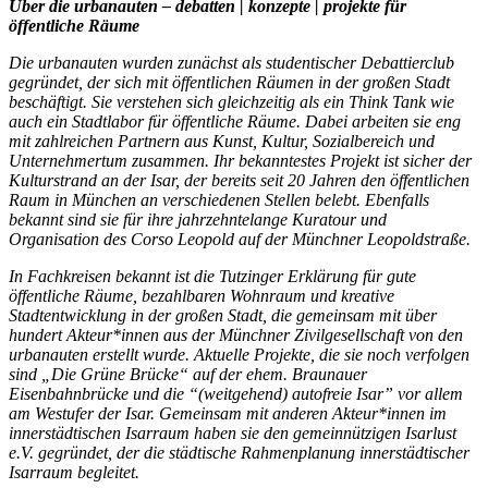
Über die urbanauten – debatten | konzepte | projekte für
öffentliche Räume
Die urbanauten wurden zunächst als studentischer Debattierclub
gegründet, der sich mit öffentlichen Räumen in der großen Stadt
beschäftigt. Sie verstehen sich gleichzeitig als ein Think Tank wie
auch ein Stadtlabor für öffentliche Räume. Dabei arbeiten sie eng
mit zahlreichen Partnern aus Kunst, Kultur, Sozialbereich und
Unternehmertum zusammen. Ihr bekanntestes Projekt ist sicher der
Kulturstrand an der Isar, der bereits seit 20 Jahren den öffentlichen
Raum in München an verschiedenen Stellen belebt. Ebenfalls
bekannt sind sie für ihre jahrzehntelange Kuratour und
Organisation des Corso Leopold auf der Münchner Leopoldstraße.
In Fachkreisen bekannt ist die Tutzinger Erklärung für gute
öffentliche Räume, bezahlbaren Wohnraum und kreative
Stadtentwicklung in der großen Stadt, die gemeinsam mit über
hundert Akteur*innen aus der Münchner Zivilgesellschaft von den
urbanauten erstellt wurde. Aktuelle Projekte, die sie noch verfolgen
sind „Die Grüne Brücke“ auf der ehem. Braunauer
Eisenbahnbrücke und die “(weitgehend) autofreie Isar” vor allem
am Westufer der Isar. Gemeinsam mit anderen Akteur*innen im
innerstädtischen Isarraum haben sie den gemeinnützigen Isarlust
e.V. gegründet, der die städtische Rahmenplanung innerstädtischer
Isarraum begleitet.