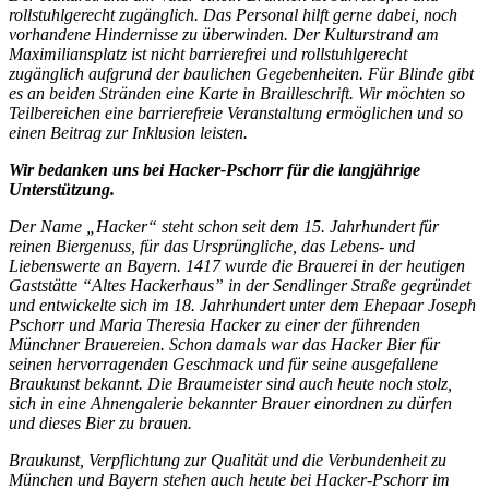
rollstuhlgerecht zugänglich. Das Personal hilft gerne dabei, noch
vorhandene Hindernisse zu überwinden. Der Kulturstrand am
Maximiliansplatz ist nicht barrierefrei und rollstuhlgerecht
zugänglich aufgrund der baulichen Gegebenheiten. Für Blinde gibt
es an beiden Stränden eine Karte in Brailleschrift. Wir möchten so
Teilbereichen eine barrierefreie Veranstaltung ermöglichen und so
einen Beitrag zur Inklusion leisten.
Wir bedanken uns bei Hacker-Pschorr für die langjährige
Unterstützung.
Der Name „Hacker“ steht schon seit dem 15. Jahrhundert für
reinen Biergenuss, für das Ursprüngliche, das Lebens- und
Liebenswerte an Bayern. 1417 wurde die Brauerei in der heutigen
Gaststätte “Altes Hackerhaus” in der Sendlinger Straße gegründet
und entwickelte sich im 18. Jahrhundert unter dem Ehepaar Joseph
Pschorr und Maria Theresia Hacker zu einer der führenden
Münchner Brauereien. Schon damals war das Hacker Bier für
seinen hervorragenden Geschmack und für seine ausgefallene
Braukunst bekannt. Die Braumeister sind auch heute noch stolz,
sich in eine Ahnengalerie bekannter Brauer einordnen zu dürfen
und dieses Bier zu brauen.
Braukunst, Verpflichtung zur Qualität und die Verbundenheit zu
München und Bayern stehen auch heute bei Hacker-Pschorr im