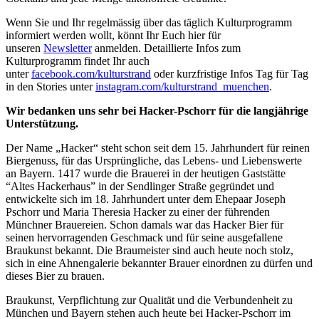
Wenn Sie und Ihr regelmässig über das täglich Kulturprogramm
informiert werden wollt, könnt Ihr Euch hier für
unseren
Newsletter
anmelden. Detaillierte Infos zum
Kulturprogramm findet Ihr auch
unter
facebook.com/kulturstrand
oder kurzfristige Infos Tag für Tag
in den Stories unter
instagram.com/kulturstrand_muenchen
.
Wir bedanken uns sehr bei Hacker-Pschorr für die langjährige
Unterstützung.
Der Name „Hacker“ steht schon seit dem 15. Jahrhundert für reinen
Biergenuss, für das Ursprüngliche, das Lebens- und Liebenswerte
an Bayern. 1417 wurde die Brauerei in der heutigen Gaststätte
“Altes Hackerhaus” in der Sendlinger Straße gegründet und
entwickelte sich im 18. Jahrhundert unter dem Ehepaar Joseph
Pschorr und Maria Theresia Hacker zu einer der führenden
Münchner Brauereien. Schon damals war das Hacker Bier für
seinen hervorragenden Geschmack und für seine ausgefallene
Braukunst bekannt. Die Braumeister sind auch heute noch stolz,
sich in eine Ahnengalerie bekannter Brauer einordnen zu dürfen und
dieses Bier zu brauen.
Braukunst, Verpflichtung zur Qualität und die Verbundenheit zu
München und Bayern stehen auch heute bei Hacker-Pschorr im