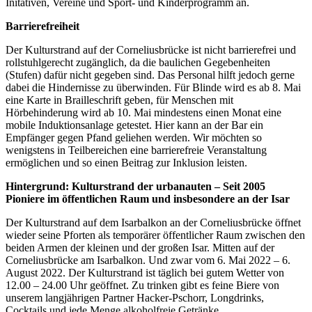
Initativen, Vereine und Sport- und Kinderprogramm an.
Barrierefreiheit
Der Kulturstrand auf der Corneliusbrücke ist nicht barrierefrei und
rollstuhlgerecht zugänglich, da die baulichen Gegebenheiten
(Stufen) dafür nicht gegeben sind. Das Personal hilft jedoch gerne
dabei die Hindernisse zu überwinden. Für Blinde wird es ab 8. Mai
eine Karte in Brailleschrift geben, für Menschen mit
Hörbehinderung wird ab 10. Mai mindestens einen Monat eine
mobile Induktionsanlage getestet. Hier kann an der Bar ein
Empfänger gegen Pfand geliehen werden. Wir möchten so
wenigstens in Teilbereichen eine barrierefreie Veranstaltung
ermöglichen und so einen Beitrag zur Inklusion leisten.
Hintergrund: Kulturstrand der urbanauten – Seit 2005
Pioniere im öffentlichen Raum und insbesondere an der Isar
Der Kulturstrand auf dem Isarbalkon an der Corneliusbrücke öffnet
wieder seine Pforten als temporärer öffentlicher Raum zwischen den
beiden Armen der kleinen und der großen Isar. Mitten auf der
Corneliusbrücke am Isarbalkon. Und zwar vom 6. Mai 2022 – 6.
August 2022. Der Kulturstrand ist täglich bei gutem Wetter von
12.00 – 24.00 Uhr geöffnet. Zu trinken gibt es feine Biere von
unserem langjährigen Partner Hacker-Pschorr, Longdrinks,
Cocktails und jede Menge alkoholfreie Getränke.