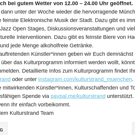
lich bei gutem Wetter von 12.00 – 24.00 Uhr geöffnet.
h dann unter der Woche wieder die hervorragende Münc
einste Elektronische Musik der Stadt. Dazu gibt es im
 Jazz Open Stages, Diskussionsveranstaltungen und vie
turelle Interventionen. Dazu gibt es feinste Biere von Ha
 und jede Menge alkoholfreie Getränke.
auftretenden Künstler*innen geben wir Euch demnächst 
über das Kulturprogramm informiert werden wollt, könnt 
melden. Detaillierte Infos zum Kulturprogramm findet Ihr
trand
oder unter
instagram.com/kulturstrand_muenchen
.
ie mitwirkenden Künstler*innen, Kulturschaffenden und T
ugsfähigen Spende via
paypal.me/kulturstrand
unterstützt
enn Ihr einfach vorbeikommt.
dem Kulturstrand Team
AG
gation