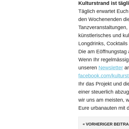
Kulturstrand ist täg
Täglich erwartet Euc
den Wochenenden die f
Tanzveranstaltungen,
künstlerisches und kul
Longdrinks, Cocktails
Die am Eöffnungstag 
Wenn Ihr regelmässig 
unseren
Newsletter
an
facebook.com/kulturs
Ihr das Projekt und d
einer steuerlich abz
wir uns am meisten, w
Eure urbanauten mit 
VORHERIGER BEITR
Beitragsnavi