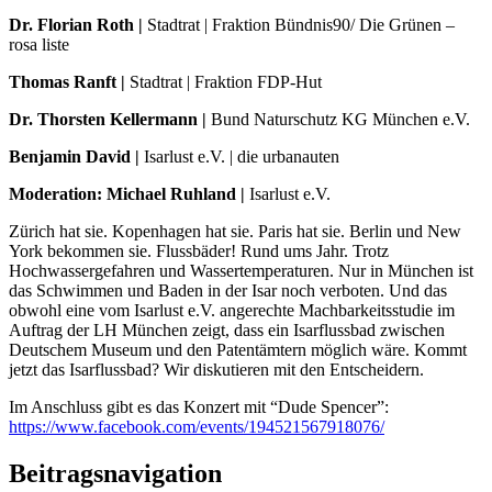
Dr. Florian Roth |
Stadtrat | Fraktion Bündnis90/ Die Grünen –
rosa liste
Thomas Ranft |
Stadtrat | Fraktion FDP-Hut
Dr. Thorsten Kellermann |
Bund Naturschutz KG München e.V.
Benjamin David |
Isarlust e.V. | die urbanauten
Moderation: Michael Ruhland |
Isarlust e.V.
Zürich hat sie. Kopenhagen hat sie. Paris hat sie. Berlin und New
York bekommen sie. Flussbäder! Rund ums Jahr. Trotz
Hochwassergefahren und Wassertemperaturen. Nur in München ist
das Schwimmen und Baden in der Isar noch verboten. Und das
obwohl eine vom Isarlust e.V. angerechte Machbarkeitsstudie im
Auftrag der LH München zeigt, dass ein Isarflussbad zwischen
Deutschem Museum und den Patentämtern möglich wäre. Kommt
jetzt das Isarflussbad? Wir diskutieren mit den Entscheidern.
Im Anschluss gibt es das Konzert mit “Dude Spencer”:
https://www.facebook.com/events/194521567918076/
Beitragsnavigation